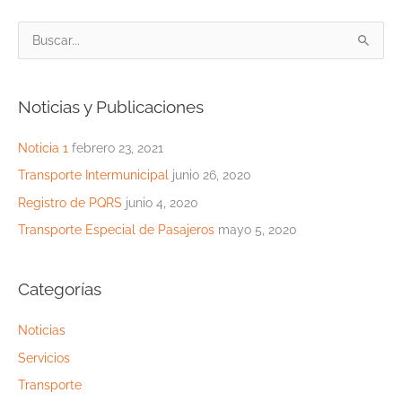
B
u
s
Noticias y Publicaciones
c
a
Noticia 1
febrero 23, 2021
r
Transporte Intermunicipal
junio 26, 2020
p
Registro de PQRS
junio 4, 2020
o
Transporte Especial de Pasajeros
mayo 5, 2020
r
:
Categorías
Noticias
Servicios
Transporte