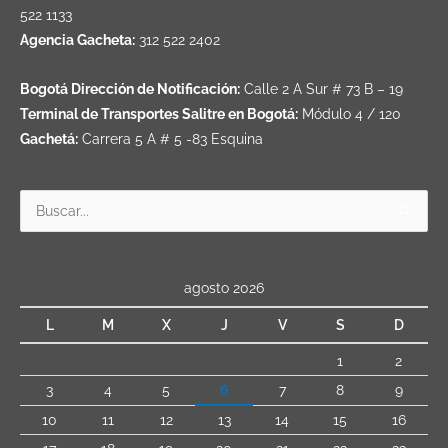
522 1133
Agencia Gacheta:
312 522 2402
Bogotá Dirección de Notificación:
Calle 2 A Sur # 73 B – 19
Terminal de Transportes Salitre en Bogotá:
Módulo 4 / 120
Gachetá:
Carrera 5 A # 5 -83 Esquina
Buscar
por:
agosto 2026
L
M
X
J
V
S
D
1
2
3
4
5
6
7
8
9
10
11
12
13
14
15
16